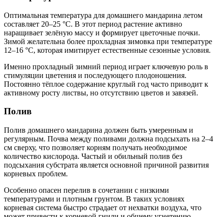
Оптимальная температура для домашнего мандарина летом
составляет 20–25 °C. В этот период растение активно
наращивает зелёную массу и формирует цветочные почки.
Зимой желательна более прохладная зимовка при температуре
12–16 °C, которая имитирует естественные сезонные условия.
Именно прохладный зимний период играет ключевую роль в
стимуляции цветения и последующего плодоношения.
Постоянно тёплое содержание круглый год часто приводит к
активному росту листвы, но отсутствию цветов и завязей.
Полив
Полив домашнего мандарина должен быть умеренным и
регулярным. Почва между поливами должна подсыхать на 2–4
см сверху, что позволяет корням получать необходимое
количество кислорода. Частый и обильный полив без
подсыхания субстрата является основной причиной развития
корневых проблем.
Особенно опасен перелив в сочетании с низкими
температурами и плотным грунтом. В таких условиях
корневая система быстро страдает от нехватки воздуха, что
может привести к корневой гнили и общему угнетению