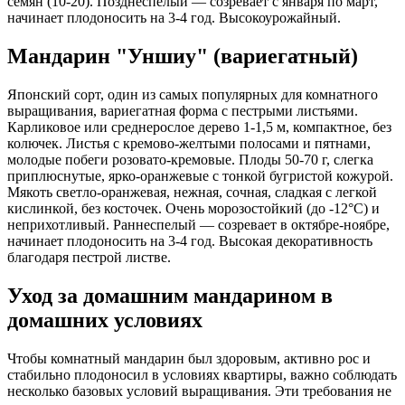
семян (10-20). Позднеспелый — созревает с января по март,
начинает плодоносить на 3-4 год. Высокоурожайный.​
Мандарин "Уншиу" (вариегатный)
Японский сорт, один из самых популярных для комнатного
выращивания, вариегатная форма с пестрыми листьями.
Карликовое или среднерослое дерево 1-1,5 м, компактное, без
колючек. Листья с кремово-желтыми полосами и пятнами,
молодые побеги розовато-кремовые. Плоды 50-70 г, слегка
приплюснутые, ярко-оранжевые с тонкой бугристой кожурой.
Мякоть светло-оранжевая, нежная, сочная, сладкая с легкой
кислинкой, без косточек. Очень морозостойкий (до -12°C) и
неприхотливый. Раннеспелый — созревает в октябре-ноябре,
начинает плодоносить на 3-4 год. Высокая декоративность
благодаря пестрой листве.
Уход за домашним мандарином в
домашних условиях
Чтобы комнатный мандарин был здоровым, активно рос и
стабильно плодоносил в условиях квартиры, важно соблюдать
несколько базовых условий выращивания. Эти требования не