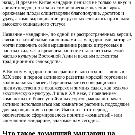
назад. В древнем Китае мандарин ценился не только за вкус и
аромат плодов, но и за их символическое значение: ярко-
оранжевые плоды олицетворяли благополучие, достаток и
удачу, а само выращивание цитрусовых считалось признаком
высокого социального статуса.
Название «мандарин», по одной из распространённых версий,
связано с китайскими сановниками — мандаринами, которые
могли позволить себе выращивание редких цитрусовых в
частных садах. Со временем растение стало неотъемлемой
частью культуры Восточной Азии и важным элементом
традиционного садоводства.
В Европу мандарин попал сравнительно поздно — лишь в
XIX веке, в период активного развития морской торговли и
колониальных связей. Первоначально его выращивали
преимущественно в оранжереях и зимних садах, как редкую
экзотическую культуру. Лишь в XX веке, с появлением
компактных и более устойчивых сортов, мандарин начал
активно использоваться как комнатное растение, подходящее
для выращивания в горшке. Именно в этот период
окончательно сформировалось понятие «комнатный» или
«домашний мандарин», знакомое нам сегодня.
Что такое домашний мандарин на