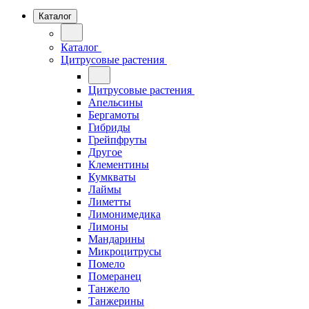
Каталог
Каталог
Цитрусовые растения
Цитрусовые растения
Апельсины
Бергамоты
Гибриды
Грейпфруты
Другое
Клементины
Кумкваты
Лаймы
Лиметты
Лимонимедика
Лимоны
Мандарины
Микроцитрусы
Помело
Померанец
Танжело
Танжерины