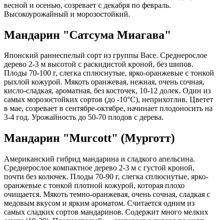
весной и осенью, созревает с декабря по февраль.
Высокоурожайный и морозостойкий.​
Мандарин "Сатсума Миагава"
Японский раннеспелый сорт из группы Васе. Среднерослое
дерево 2-3 м высотой с раскидистой кроной, без шипов.
Плоды 70-100 г, слегка сплюснутые, ярко-оранжевые с тонкой
рыхлой кожурой. Мякоть оранжевая, нежная, очень сочная,
кисло-сладкая, ароматная, без косточек, 10-12 долек. Один из
самых морозостойких сортов (до -10°C), неприхотлив. Цветет
в мае, созревает в сентябре-октябре, начинает плодоносить на
3-4 год. Урожайность до 50-70 плодов с дерева.​
Мандарин "Murcott" (Мурготт)
Американский гибрид мандарина и сладкого апельсина.
Среднерослое компактное дерево 2-3 м с густой кроной,
почти без колючек. Плоды 70-90 г, слегка сплюснутые, ярко-
оранжевые с тонкой плотной кожурой, которая плохо
очищается. Мякоть темно-оранжевая, очень сочная, сладкая с
медовым вкусом и ярким ароматом. Считается одним из
самых сладких сортов мандаринов. Содержит много мелких