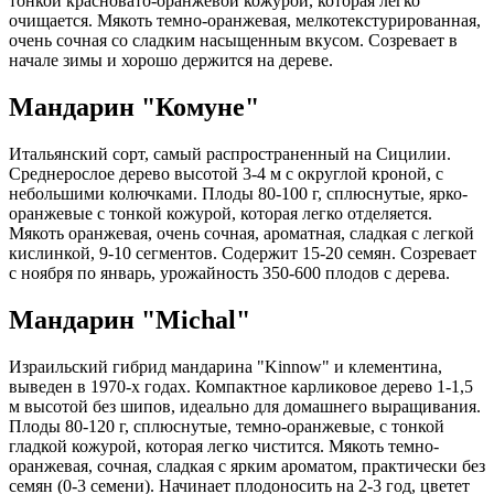
тонкой красновато-оранжевой кожурой, которая легко
очищается. Мякоть темно-оранжевая, мелкотекстурированная,
очень сочная со сладким насыщенным вкусом. Созревает в
начале зимы и хорошо держится на дереве.​
Мандарин "Комуне"
Итальянский сорт, самый распространенный на Сицилии.
Среднерослое дерево высотой 3-4 м с округлой кроной, с
небольшими колючками. Плоды 80-100 г, сплюснутые, ярко-
оранжевые с тонкой кожурой, которая легко отделяется.
Мякоть оранжевая, очень сочная, ароматная, сладкая с легкой
кислинкой, 9-10 сегментов. Содержит 15-20 семян. Созревает
с ноября по январь, урожайность 350-600 плодов с дерева.​
Мандарин "Michal"
Израильский гибрид мандарина "Kinnow" и клементина,
выведен в 1970-х годах. Компактное карликовое дерево 1-1,5
м высотой без шипов, идеально для домашнего выращивания.
Плоды 80-120 г, сплюснутые, темно-оранжевые, с тонкой
гладкой кожурой, которая легко чистится. Мякоть темно-
оранжевая, сочная, сладкая с ярким ароматом, практически без
семян (0-3 семени). Начинает плодоносить на 2-3 год, цветет