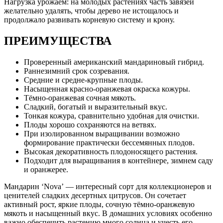
Нагрузка урожаем: на молодых растениях часть завязей
желательно удалять, чтобы дерево не истощалось и
продолжало развивать корневую систему и крону.
ПРЕИМУЩЕСТВА
Проверенный американский мандариновый гибрид.
Раннезимний срок созревания.
Средние и средне-крупные плоды.
Насыщенная красно-оранжевая окраска кожуры.
Тёмно-оранжевая сочная мякоть.
Сладкий, богатый и выразительный вкус.
Тонкая кожура, сравнительно удобная для очистки.
Плоды хорошо сохраняются на ветвях.
При изолированном выращивании возможно
формирование практически бессемянных плодов.
Высокая декоративность плодоносящего растения.
Подходит для выращивания в контейнере, зимнем саду
и оранжерее.
Мандарин ‘Nova’ — интересный сорт для коллекционеров и
ценителей сладких десертных цитрусов. Он сочетает
активный рост, яркие плоды, сочную тёмно-оранжевую
мякоть и насыщенный вкус. В домашних условиях особенно
важно обеспечить растению много солнца и учесть его