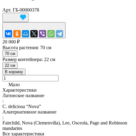
Арт.
ГБ-00000378
20 000 ₽
Высота растения:
70 см
70 см
Размер контейнера:
22 см
22 см
В корзину
Мало
Характеристики
Латинское название
:
C. deliciosa “Nova”
Альтернативное название
:
Fairchild, Nova (Clemenvilla), Lee, Osceola, Page and Robinson
mandarins
Все характеристики