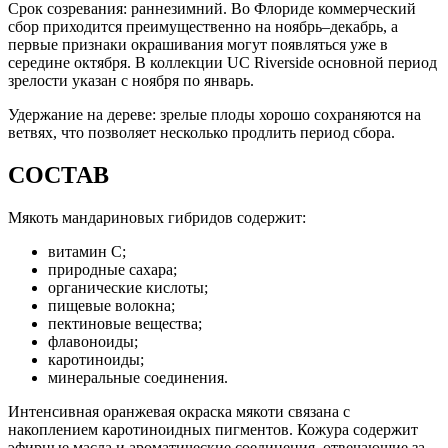
Срок созревания: раннезимний. Во Флориде коммерческий
сбор приходится преимущественно на ноябрь–декабрь, а
первые признаки окрашивания могут появляться уже в
середине октября. В коллекции UC Riverside основной период
зрелости указан с ноября по январь.
Удержание на дереве: зрелые плоды хорошо сохраняются на
ветвях, что позволяет несколько продлить период сбора.
СОСТАВ
Мякоть мандариновых гибридов содержит:
витамин C;
природные сахара;
органические кислоты;
пищевые волокна;
пектиновые вещества;
флавоноиды;
каротиноиды;
минеральные соединения.
Интенсивная оранжевая окраска мякоти связана с
накоплением каротиноидных пигментов. Кожура содержит
эфирные масла и ароматические соединения, отвечающие за