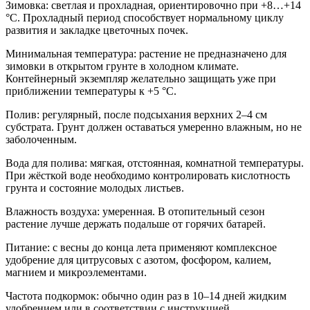
Зимовка: светлая и прохладная, ориентировочно при +8…+14
°C. Прохладный период способствует нормальному циклу
развития и закладке цветочных почек.
Минимальная температура: растение не предназначено для
зимовки в открытом грунте в холодном климате.
Контейнерный экземпляр желательно защищать уже при
приближении температуры к +5 °C.
Полив: регулярный, после подсыхания верхних 2–4 см
субстрата. Грунт должен оставаться умеренно влажным, но не
заболоченным.
Вода для полива: мягкая, отстоянная, комнатной температуры.
При жёсткой воде необходимо контролировать кислотность
грунта и состояние молодых листьев.
Влажность воздуха: умеренная. В отопительный сезон
растение лучше держать подальше от горячих батарей.
Питание: с весны до конца лета применяют комплексное
удобрение для цитрусовых с азотом, фосфором, калием,
магнием и микроэлементами.
Частота подкормок: обычно один раз в 10–14 дней жидким
удобрением или в соответствии с инструкцией