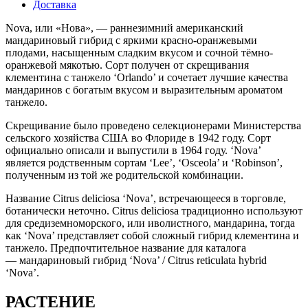
Доставка
Nova, или «Нова», — раннезимний американский
мандариновый гибрид с яркими красно-оранжевыми
плодами, насыщенным сладким вкусом и сочной тёмно-
оранжевой мякотью. Сорт получен от скрещивания
клементина с танжело ‘Orlando’ и сочетает лучшие качества
мандаринов с богатым вкусом и выразительным ароматом
танжело.
Скрещивание было проведено селекционерами Министерства
сельского хозяйства США во Флориде в 1942 году. Сорт
официально описали и выпустили в 1964 году. ‘Nova’
является родственным сортам ‘Lee’, ‘Osceola’ и ‘Robinson’,
полученным из той же родительской комбинации.
Название Citrus deliciosa ‘Nova’, встречающееся в торговле,
ботанически неточно. Citrus deliciosa традиционно используют
для средиземноморского, или иволистного, мандарина, тогда
как ‘Nova’ представляет собой сложный гибрид клементина и
танжело. Предпочтительное название для каталога
— мандариновый гибрид ‘Nova’ / Citrus reticulata hybrid
‘Nova’.
РАСТЕНИЕ