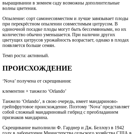
выращивании в зимнем саду возможны дополнительные
волны цветения.
Опыление: сорт самонесовместим и лучше завязывает плоды
при перекрёстном опылении совместимым цитрусом. В
одиночной посадке плоды могут быть бессемянными, но их
количество обычно уменьшается. При наличии других
цветущих цитрусов урожайность возрастает, однако в плодах
появляется больше семян.
Темп роста: активный.
ПРОИСХОЖДЕНИЕ
‘Nova’ получена от скрещивания:
клементин × танжело ‘Orlando’
Танжело ‘Orlando’, в свою очередь, имеет мандариново-
грейпфрутовое происхождение. Поэтому ‘Nova’ представляет
собой сложный мандариновый гибрид с преобладанием
признаков мандарина.
Скрещивание выполнили Ф. Гарднер и Дж. Беллоуз в 1942
году в лаборатории Министерства сельского хозяйства США в