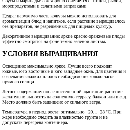
Соусы и маринады: сок хорошо сочетается с птицей, рыбой,
морепродуктами и салатными заправками.
Цедра: наружную часть кожуры можно использовать для
ароматизации блюд и напитков, если растение выращивалось
без препаратов, не разрешённых для пищевых культур.
Декоративное выращивание: яркие красно-оранжевые плоды
эффектно смотрятся на фоне тёмно-зелёной листвы.
УСЛОВИЯ ВЫРАЩИВАНИЯ
Освещение: максимально яркое. Лучше всего подходят
южные, юго-восточные и юго-западные окна. Для цветения и
созревания сладких плодов необходимо несколько часов
прямого солнца.
Летнее содержание: после постепенной адаптации растение
желательно выносить на солнечную террасу, балкон или в сад.
Место должно быть защищено от сильного ветра.
Температура в период роста: оптимально +20…+28 °C. При
жаре необходимо следить за влажностью грунта и не
допускать перегрева контейнера.