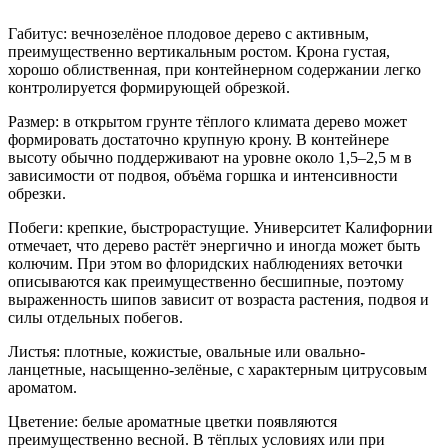
Габитус: вечнозелёное плодовое дерево с активным,
преимущественно вертикальным ростом. Крона густая,
хорошо облиственная, при контейнерном содержании легко
контролируется формирующей обрезкой.
Размер: в открытом грунте тёплого климата дерево может
формировать достаточно крупную крону. В контейнере
высоту обычно поддерживают на уровне около 1,5–2,5 м в
зависимости от подвоя, объёма горшка и интенсивности
обрезки.
Побеги: крепкие, быстрорастущие. Университет Калифорнии
отмечает, что дерево растёт энергично и иногда может быть
колючим. При этом во флоридских наблюдениях веточки
описываются как преимущественно бесшипные, поэтому
выраженность шипов зависит от возраста растения, подвоя и
силы отдельных побегов.
Листья: плотные, кожистые, овальные или овально-
ланцетные, насыщенно-зелёные, с характерным цитрусовым
ароматом.
Цветение: белые ароматные цветки появляются
преимущественно весной. В тёплых условиях или при