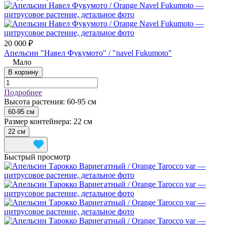
20 000 ₽
Апельсин "Навел Фукумото" / "navel Fukumoto"
Мало
В корзину
Подробнее
Высота растения:
60-95 см
60-95 см
Размер контейнера:
22 см
22 см
Быстрый просмотр