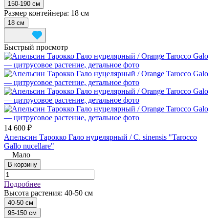
150-190 см
Размер контейнера:
18 см
18 см
Быстрый просмотр
14 600 ₽
Апельсин Тарокко Гало нуцелярный / C. sinensis "Tarocco
Gallo nucellare"
Мало
В корзину
Подробнее
Высота растения:
40-50 см
40-50 см
95-150 см