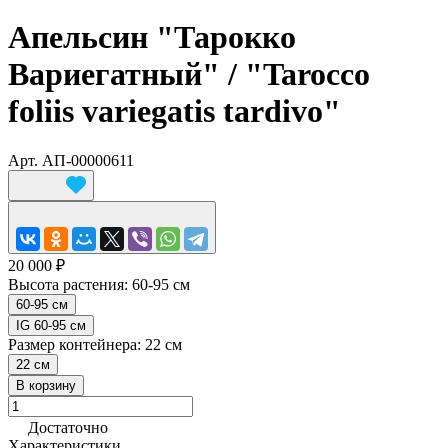
Апельсин "Тарокко
Вариегатный" / "Tarocco
foliis variegatis tardivo"
Арт.
АП-00000611
20 000 ₽
Высота растения:
60-95 см
60-95 см
IG 60-95 см
Размер контейнера:
22 см
22 см
В корзину
Достаточно
Характеристики