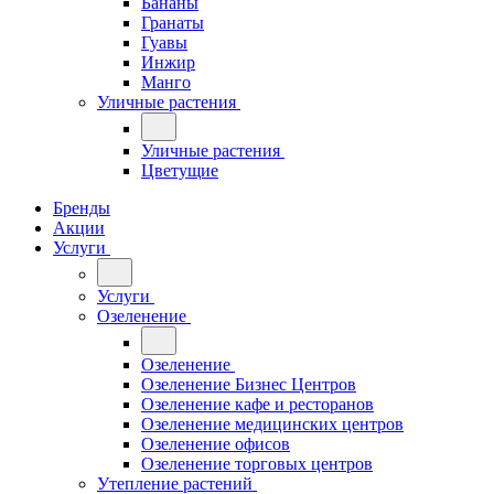
Бананы
Гранаты
Гуавы
Инжир
Манго
Уличные растения
Уличные растения
Цветущие
Бренды
Акции
Услуги
Услуги
Озеленение
Озеленение
Озеленение Бизнес Центров
Озеленение кафе и ресторанов
Озеленение медицинских центров
Озеленение офисов
Озеленение торговых центров
Утепление растений