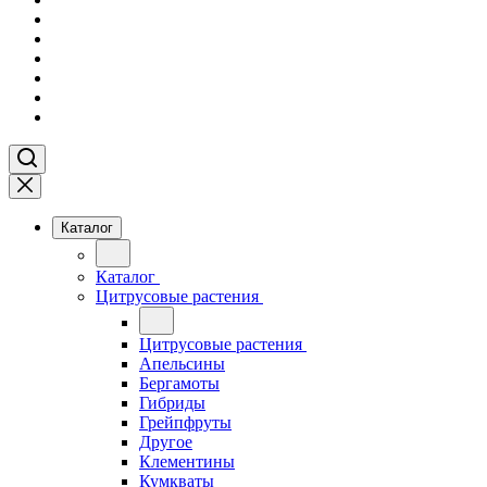
Каталог
Каталог
Цитрусовые растения
Цитрусовые растения
Апельсины
Бергамоты
Гибриды
Грейпфруты
Другое
Клементины
Кумкваты