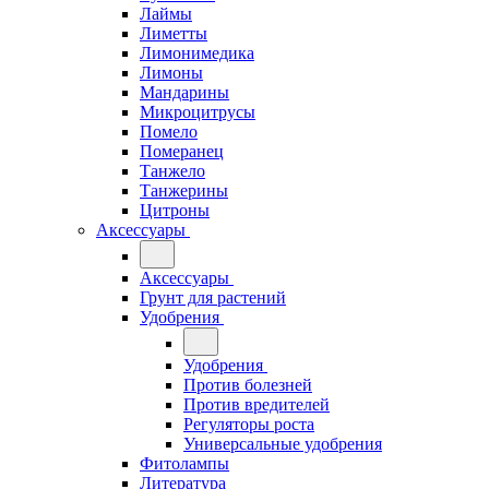
Лаймы
Лиметты
Лимонимедика
Лимоны
Мандарины
Микроцитрусы
Помело
Померанец
Танжело
Танжерины
Цитроны
Аксессуары
Аксессуары
Грунт для растений
Удобрения
Удобрения
Против болезней
Против вредителей
Регуляторы роста
Универсальные удобрения
Фитолампы
Литература