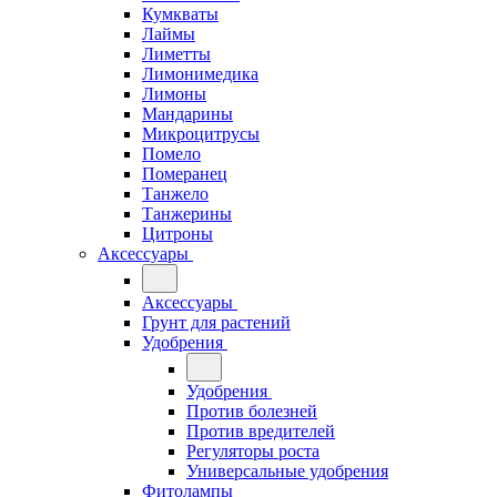
Кумкваты
Лаймы
Лиметты
Лимонимедика
Лимоны
Мандарины
Микроцитрусы
Помело
Померанец
Танжело
Танжерины
Цитроны
Аксессуары
Аксессуары
Грунт для растений
Удобрения
Удобрения
Против болезней
Против вредителей
Регуляторы роста
Универсальные удобрения
Фитолампы