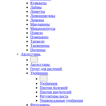
Кумкваты
Лаймы
Лиметты
Лимонимедика
Лимоны
Мандарины
Микроцитрусы
Помело
Померанец
Танжело
Танжерины
Цитроны
Аксессуары
Аксессуары
Грунт для растений
Удобрения
Удобрения
Против болезней
Против вредителей
Регуляторы роста
Универсальные удобрения
Фитолампы