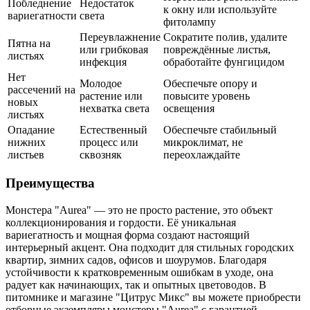
Побледнение
Недостаток
к окну или используйте
вариегатности
света
фитолампу
Переувлажнение
Сократите полив, удалите
Пятна на
или грибковая
повреждённые листья,
листьях
инфекция
обработайте фунгицидом
Нет
Молодое
Обеспечьте опору и
рассечений на
растение или
повысите уровень
новых
нехватка света
освещения
листьях
Опадание
Естественный
Обеспечьте стабильный
нижних
процесс или
микроклимат, не
листьев
сквозняк
переохлаждайте
Преимущества
Монстера "Aurea" — это не просто растение, это объект
коллекционирования и гордости. Её уникальная
вариегатность и мощная форма создают настоящий
интерьерный акцент. Она подходит для стильных городских
квартир, зимних садов, офисов и шоурумов. Благодаря
устойчивости к кратковременным ошибкам в уходе, она
радует как начинающих, так и опытных цветоводов. В
питомнике и магазине "Цитрус Микс" вы можете приобрести
отборные экземпляры монстеры "Aurea" с гарантией