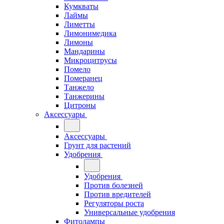
Кумкваты
Лаймы
Лиметты
Лимонимедика
Лимоны
Мандарины
Микроцитрусы
Помело
Померанец
Танжело
Танжерины
Цитроны
Аксессуары
Аксессуары
Грунт для растений
Удобрения
Удобрения
Против болезней
Против вредителей
Регуляторы роста
Универсальные удобрения
Фитолампы