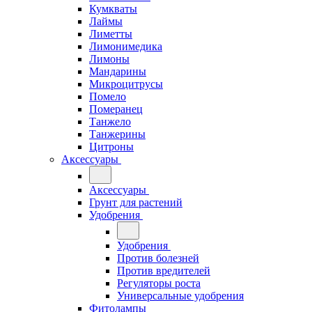
Кумкваты
Лаймы
Лиметты
Лимонимедика
Лимоны
Мандарины
Микроцитрусы
Помело
Померанец
Танжело
Танжерины
Цитроны
Аксессуары
Аксессуары
Грунт для растений
Удобрения
Удобрения
Против болезней
Против вредителей
Регуляторы роста
Универсальные удобрения
Фитолампы