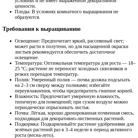
условиях и не имеет выраженной декоративной
ценности.
Плоды: В условиях комнатного выращивания не
образуются.
Требования к выращиванию
Освещение: Предпочитает яркий, рассеянный свет;
может расти в полутени, но для насыщенной окраски
листьев рекомендуется обеспечить достаточное
освещение.
Температура: Оптимальная температура для роста — 18–
25 °C; растение не переносит холодных сквозняков и
резких перепадов температур.
Полив: Умеренный полив — почва должна подсыхать
на 2–3 см сверху между поливами; избегайте
переувлажнения, чтобы предотвратить гниение корней.
Влажность: Предпочитает умеренную влажность,
типичную для помещений; при сухом воздухе можно
периодически опрыскивать листья.
Почва: Лёгкая, хорошо дренированная почвенная смесь,
подходящая для декоративно-лиственных растений.
Подкормка: Подкармливайте растение удобрениями для
зелёных растений раз в 3–4 недели в период активного
роста (весна-лето).