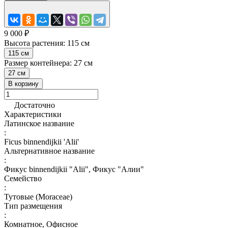
9 000 ₽
Высота растения:
115 см
115 см
Размер контейнера:
27 см
27 см
В корзину
Достаточно
Характеристики
Латинское название
:
Ficus binnendijkii 'Alii'
Альтернативное название
:
Фикус binnendijkii "Alii", Фикус "Алии"
Семейство
:
Тутовые (Moraceae)
Тип размещения
:
Комнатное, Офисное