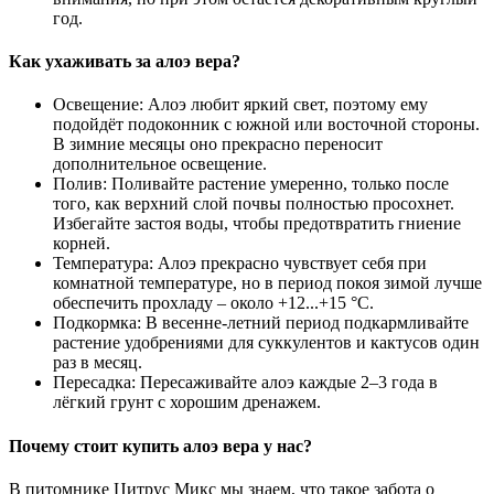
год.
Как ухаживать за алоэ вера?
Освещение: Алоэ любит яркий свет, поэтому ему
подойдёт подоконник с южной или восточной стороны.
В зимние месяцы оно прекрасно переносит
дополнительное освещение.
Полив: Поливайте растение умеренно, только после
того, как верхний слой почвы полностью просохнет.
Избегайте застоя воды, чтобы предотвратить гниение
корней.
Температура: Алоэ прекрасно чувствует себя при
комнатной температуре, но в период покоя зимой лучше
обеспечить прохладу – около +12...+15 °C.
Подкормка: В весенне-летний период подкармливайте
растение удобрениями для суккулентов и кактусов один
раз в месяц.
Пересадка: Пересаживайте алоэ каждые 2–3 года в
лёгкий грунт с хорошим дренажем.
Почему стоит купить алоэ вера у нас?
В питомнике Цитрус Микс мы знаем, что такое забота о