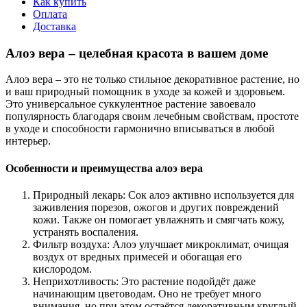
Как купить
Оплата
Доставка
Алоэ вера – целебная красота в вашем доме
Алоэ вера – это не только стильное декоративное растение, но
и ваш природный помощник в уходе за кожей и здоровьем.
Это универсальное суккулентное растение завоевало
популярность благодаря своим лечебным свойствам, простоте
в уходе и способности гармонично вписываться в любой
интерьер.
Особенности и преимущества алоэ вера
Природный лекарь: Сок алоэ активно используется для
заживления порезов, ожогов и других повреждений
кожи. Также он помогает увлажнять и смягчать кожу,
устранять воспаления.
Фильтр воздуха: Алоэ улучшает микроклимат, очищая
воздух от вредных примесей и обогащая его
кислородом.
Неприхотливость: Это растение подойдёт даже
начинающим цветоводам. Оно не требует много
внимания, но при этом остаётся декоративным круглый