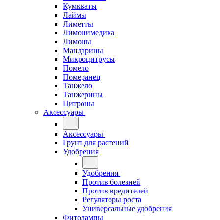
Кумкваты
Лаймы
Лиметты
Лимонимедика
Лимоны
Мандарины
Микроцитрусы
Помело
Померанец
Танжело
Танжерины
Цитроны
Аксессуары
Аксессуары
Грунт для растений
Удобрения
Удобрения
Против болезней
Против вредителей
Регуляторы роста
Универсальные удобрения
Фитолампы