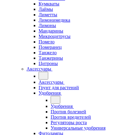
Кумкваты
Лаймы
Лиметты
Лимонимедика
Лимоны
Мандарины
Микроцитрусы
Помело
Померанец
Танжело
Танжерины
Цитроны
Аксессуары
Аксессуары
Грунт для растений
Удобрения
Удобрения
Против болезней
Против вредителей
Регуляторы роста
Универсальные удобрения
Фитолампы