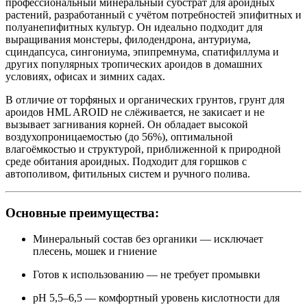
профессиональный минеральный субстрат для ароидных
растений, разработанный с учётом потребностей эпифитных и
полуанепифитных культур. Он идеально подходит для
выращивания монстеры, филодендрона, антуриума,
сциндапсуса, сингониума, эпипремнума, спатифиллума и
других популярных тропических ароидов в домашних
условиях, офисах и зимних садах.
В отличие от торфяных и органических грунтов, грунт для
ароидов HML AROID не слёживается, не закисает и не
вызывает загнивания корней. Он обладает высокой
воздухопроницаемостью (до 56%), оптимальной
влагоёмкостью и структурой, приближенной к природной
среде обитания ароидных. Подходит для горшков с
автополивом, фитильных систем и ручного полива.
Основные преимущества:
Минеральный состав без органики — исключает
плесень, мошек и гниение
Готов к использованию — не требует промывки
pH 5,5–6,5 — комфортный уровень кислотности для